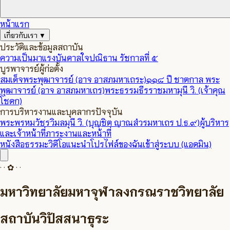
หน้าแรก
เกี่ยวกับเรา
▼
ประวัติและข้อมูลสถาบัน
ความเป็นมา
แรงบันดาลใจ
ปณิธาน รัชกาลที่ ๕
บูรพาจารย์ผู้ก่อตั้ง
สมเด็จพระพุฒาจารย์ (อาจ อาสภมหาเถระ)
๑๑๘ ปี ชาตกาล พระ
พุฒาจารย์ (อาจ อาสภมหาเถร)
พระธรรมธีรราชมหามุนี วิ. (เจ้าคุณ
โชดก)
การบริหารงานและบุคลากรปัจจุบัน
พระพรหมวัชรวิมลมุนี วิ. (บุญชิต ญาณสํวรมหาเถร ป.ธ.๙)
ผู้บริหาร
และเจ้าหน้าที่
ภาระงานและหน้าที่
หนังสือธรรมะ
วิดีโอแนะนำ
โปรไฟล์ของฉัน
เข้าสู่ระบบ (แอดมิน)
· · ✿ · ·
มหาวิทยาลัยมหาจุฬาลงกรณราชวิทยาลัย
สถาบันวิปัสสนาธุระ