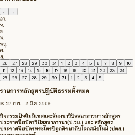
←
→
อา.
จ.
อ.
พ.
พฤ.
ศ.
ส.
26
27
28
29
30
31
1
2
3
4
5
6
7
8
9
10
11
12
13
14
15
16
17
18
19
20
21
22
23
24
25
26
27
28
29
30
31
1
2
3
4
5
รายการหลักสูตรปฏิบัติธรรมทั้งหมด
📅
27 ก.พ. - 3 มี.ค. 2569
กิจกรรมปัจฉิมนิเทศและสัมมนาวิปัสสนาภาวนา หลักสูตร
ประกาศนียบัตรวิปัสสนาภาวนา(ป.วน.) และ หลักสูตร
ประกาศนียบัตรพระไตรปิฎกศึกษากับโลกสมัยใหม่ (ปตส.)
คณะพุทธศาสตร์